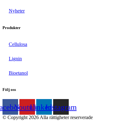
Nyheter
Produkter
Cellulosa
Lignin
Bioetanol
Följ oss
acebook
Youtube
Linkedin
Instagram
© Copyright 2026 Alla rättigheter reserverade