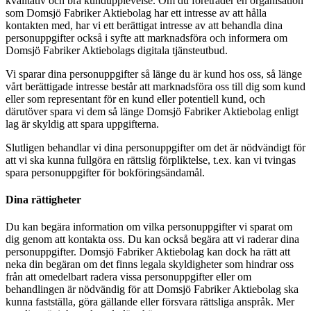
kvalitativ och bra kundupplevelse. Om du företräder en organisation
som Domsjö Fabriker Aktiebolag har ett intresse av att hålla
kontakten med, har vi ett berättigat intresse av att behandla dina
personuppgifter också i syfte att marknadsföra och informera om
Domsjö Fabriker Aktiebolags digitala tjänsteutbud.
Vi sparar dina personuppgifter så länge du är kund hos oss, så länge
vårt berättigade intresse består att marknadsföra oss till dig som kund
eller som representant för en kund eller potentiell kund, och
därutöver spara vi dem så länge Domsjö Fabriker Aktiebolag enligt
lag är skyldig att spara uppgifterna.
Slutligen behandlar vi dina personuppgifter om det är nödvändigt för
att vi ska kunna fullgöra en rättslig förpliktelse, t.ex. kan vi tvingas
spara personuppgifter för bokföringsändamål.
Dina rättigheter
Du kan begära information om vilka personuppgifter vi sparat om
dig genom att kontakta oss. Du kan också begära att vi raderar dina
personuppgifter. Domsjö Fabriker Aktiebolag kan dock ha rätt att
neka din begäran om det finns legala skyldigheter som hindrar oss
från att omedelbart radera vissa personuppgifter eller om
behandlingen är nödvändig för att Domsjö Fabriker Aktiebolag ska
kunna fastställa, göra gällande eller försvara rättsliga anspråk. Mer